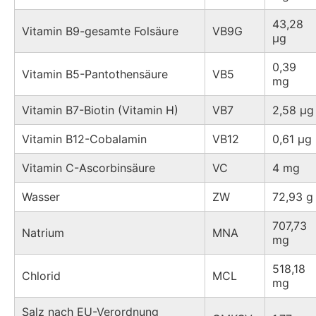
43,28
Vitamin B9-gesamte Folsäure
VB9G
µg
0,39
Vitamin B5-Pantothensäure
VB5
mg
Vitamin B7-Biotin (Vitamin H)
VB7
2,58 µg
Vitamin B12-Cobalamin
VB12
0,61 µg
Vitamin C-Ascorbinsäure
VC
4 mg
Wasser
ZW
72,93 g
707,73
Natrium
MNA
mg
518,18
Chlorid
MCL
mg
Salz nach EU-Verordnung