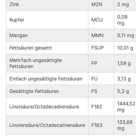
Zink
MZN
2 mg
0,08
Kupfer
MCU
mg
Mangan
MMN
0,11 mg
Fettsäuren gesamt
FSUP
10,01 g
Mehrfach ungesättigte
FP
1,59 g
Fettsäuren
Einfach ungesättigte Fettsäuren
FU
3,13 g
Gesättigte Fettsäuren
FS
5,3 g
1444,52
Linolsäure/Octadecadiensäure
F182
mg
133,66
Linolensäure/Octadecatriensäure
F183
mg