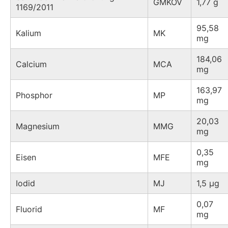
GMKOV
1,77 g
1169/2011
95,58
Kalium
MK
mg
184,06
Calcium
MCA
mg
163,97
Phosphor
MP
mg
20,03
Magnesium
MMG
mg
0,35
Eisen
MFE
mg
Iodid
MJ
1,5 µg
0,07
Fluorid
MF
mg