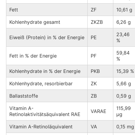
Fett
ZF
10,61 g
Kohlenhydrate gesamt
ZKZB
6,26 g
23,46
Eiweiß (Protein) in % der Energie
PE
%
59,84
Fett in % der Energie
PF
%
Kohlenhydrate in % der Energie
PKB
15,39 %
Kohlenhydrate, resorbierbar
ZK
5,66 g
Ballaststoffe
ZB
0,59 g
Vitamin A-
115,99
VARAE
Retinolaktivitätsäquivalent RAE
µg
Vitamin A-Retinoläquivalent
VA
0,15 mg