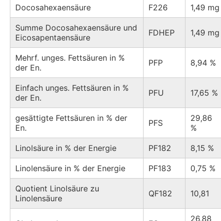
Docosahexaensäure
F226
1,49 mg
Summe Docosahexaensäure und
FDHEP
1,49 mg
Eicosapentaensäure
Mehrf. unges. Fettsäuren in %
PFP
8,94 %
der En.
Einfach unges. Fettsäuren in %
PFU
17,65 %
der En.
gesättigte Fettsäuren in % der
29,86
PFS
En.
%
Linolsäure in % der Energie
PF182
8,15 %
Linolensäure in % der Energie
PF183
0,75 %
Quotient Linolsäure zu
QF182
10,81
Linolensäure
26,88