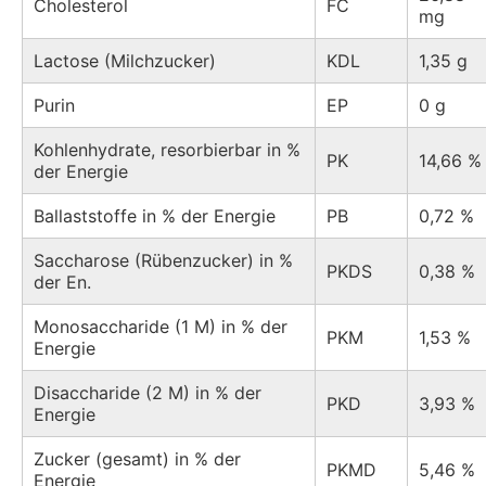
Cholesterol
FC
mg
Lactose (Milchzucker)
KDL
1,35 g
Purin
EP
0 g
Kohlenhydrate, resorbierbar in %
PK
14,66 %
der Energie
Ballaststoffe in % der Energie
PB
0,72 %
Saccharose (Rübenzucker) in %
PKDS
0,38 %
der En.
Monosaccharide (1 M) in % der
PKM
1,53 %
Energie
Disaccharide (2 M) in % der
PKD
3,93 %
Energie
Zucker (gesamt) in % der
PKMD
5,46 %
Energie