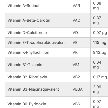
0,08
Vitamin A-Retinol
VAR
mg
0,37
Vitamin A-Beta-Carotin
VAC
mg
Vitamin D-Calciferole
VD
0,07 µg
Vitamin E-Tocopheroläquivalent
VE
1,15 mg
Vitamin K-Phyllochinon
VK
9,13 µg
0,04
Vitamin B1-Thiamin
VB1
mg
Vitamin B2-Riboflavin
VB2
0,17 mg
2,09
Vitamin B3-Niacinäquivalent
VB3A
mg
0,07
Vitamin B6-Pyridoxin
VB6
mg