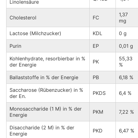
Linolensäure
1,37
Cholesterol
FC
mg
Lactose (Milchzucker)
KDL
0 g
Purin
EP
0,01 g
Kohlenhydrate, resorbierbar in %
55,33
PK
der Energie
%
Ballaststoffe in % der Energie
PB
6,18 %
Saccharose (Rübenzucker) in %
PKDS
6,4 %
der En.
Monosaccharide (1 M) in % der
PKM
7,22 %
Energie
Disaccharide (2 M) in % der
PKD
6,47 %
Energie