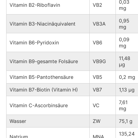
0,03
Vitamin B2-Riboflavin
VB2
mg
0,95
Vitamin B3-Niacinäquivalent
VB3A
mg
0,09
Vitamin B6-Pyridoxin
VB6
mg
11,48
Vitamin B9-gesamte Folsäure
VB9G
µg
Vitamin B5-Pantothensäure
VB5
0,2 mg
Vitamin B7-Biotin (Vitamin H)
VB7
1,13 µg
7,61
Vitamin C-Ascorbinsäure
VC
mg
Wasser
ZW
75,1 g
135,24
Natrium
MNA