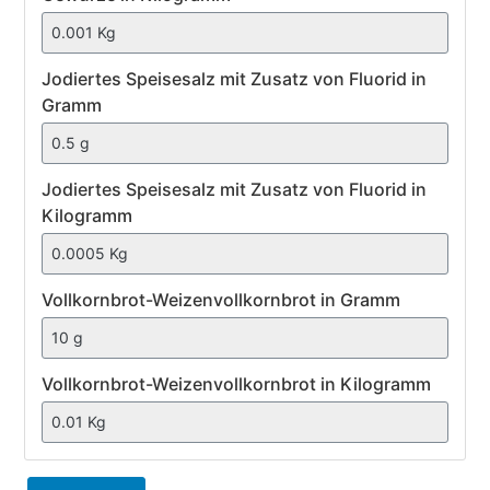
Jodiertes
Jodiertes Speisesalz mit Zusatz von Fluorid in
Speisesalz
Gramm
mit
Zusatz
von
Jodiertes Speisesalz mit Zusatz von Fluorid in
Fluorid
Kilogramm
Vollkornbrot-
Vollkornbrot-Weizenvollkornbrot in Gramm
Weizenvollkornbrot
Vollkornbrot-Weizenvollkornbrot in Kilogramm