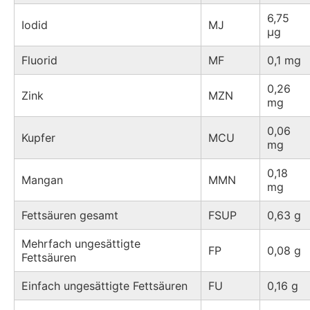
6,75
Iodid
MJ
µg
Fluorid
MF
0,1 mg
0,26
Zink
MZN
mg
0,06
Kupfer
MCU
mg
0,18
Mangan
MMN
mg
Fettsäuren gesamt
FSUP
0,63 g
Mehrfach ungesättigte
FP
0,08 g
Fettsäuren
Einfach ungesättigte Fettsäuren
FU
0,16 g