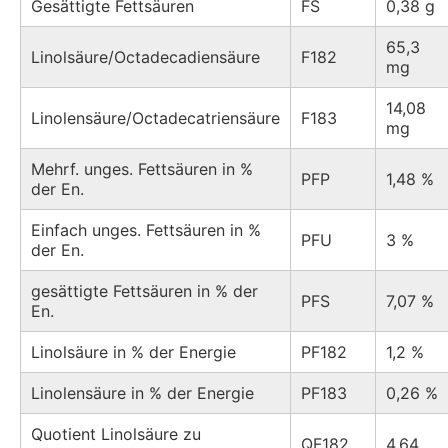
Gesättigte Fettsäuren
FS
0,38 g
65,3
Linolsäure/Octadecadiensäure
F182
mg
14,08
Linolensäure/Octadecatriensäure
F183
mg
Mehrf. unges. Fettsäuren in %
PFP
1,48 %
der En.
Einfach unges. Fettsäuren in %
PFU
3 %
der En.
gesättigte Fettsäuren in % der
PFS
7,07 %
En.
Linolsäure in % der Energie
PF182
1,2 %
Linolensäure in % der Energie
PF183
0,26 %
Quotient Linolsäure zu
QF182
4,64