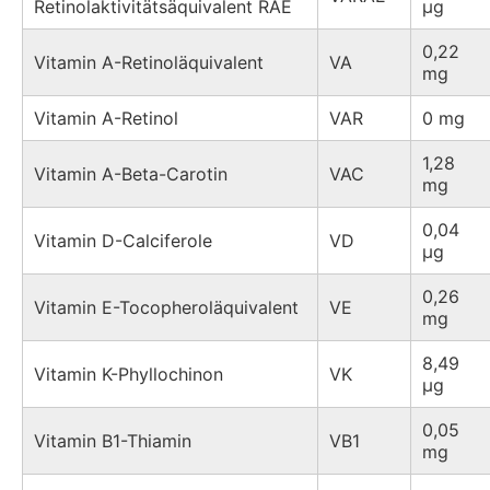
Retinolaktivitätsäquivalent RAE
µg
0,22
Vitamin A-Retinoläquivalent
VA
mg
Vitamin A-Retinol
VAR
0 mg
1,28
Vitamin A-Beta-Carotin
VAC
mg
0,04
Vitamin D-Calciferole
VD
µg
0,26
Vitamin E-Tocopheroläquivalent
VE
mg
8,49
Vitamin K-Phyllochinon
VK
µg
0,05
Vitamin B1-Thiamin
VB1
mg