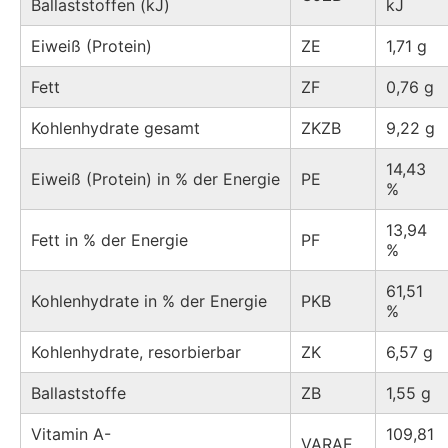
Ballaststoffen (kJ)
kJ
Eiweiß (Protein)
ZE
1,71 g
Fett
ZF
0,76 g
Kohlenhydrate gesamt
ZKZB
9,22 g
14,43
Eiweiß (Protein) in % der Energie
PE
%
13,94
Fett in % der Energie
PF
%
61,51
Kohlenhydrate in % der Energie
PKB
%
Kohlenhydrate, resorbierbar
ZK
6,57 g
Ballaststoffe
ZB
1,55 g
Vitamin A-
109,81
VARAE