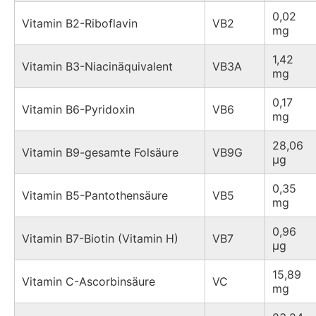
0,02
Vitamin B2-Riboflavin
VB2
mg
1,42
Vitamin B3-Niacinäquivalent
VB3A
mg
0,17
Vitamin B6-Pyridoxin
VB6
mg
28,06
Vitamin B9-gesamte Folsäure
VB9G
µg
0,35
Vitamin B5-Pantothensäure
VB5
mg
0,96
Vitamin B7-Biotin (Vitamin H)
VB7
µg
15,89
Vitamin C-Ascorbinsäure
VC
mg