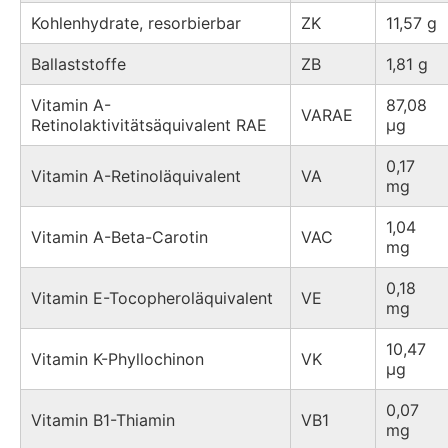
Kohlenhydrate, resorbierbar
ZK
11,57 g
Ballaststoffe
ZB
1,81 g
Vitamin A-
87,08
VARAE
Retinolaktivitätsäquivalent RAE
µg
0,17
Vitamin A-Retinoläquivalent
VA
mg
1,04
Vitamin A-Beta-Carotin
VAC
mg
0,18
Vitamin E-Tocopheroläquivalent
VE
mg
10,47
Vitamin K-Phyllochinon
VK
µg
0,07
Vitamin B1-Thiamin
VB1
mg