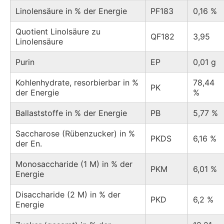
Linolensäure in % der Energie
PF183
0,16 %
Quotient Linolsäure zu
QF182
3,95
Linolensäure
Purin
EP
0,01 g
Kohlenhydrate, resorbierbar in %
78,44
PK
der Energie
%
Ballaststoffe in % der Energie
PB
5,77 %
Saccharose (Rübenzucker) in %
PKDS
6,16 %
der En.
Monosaccharide (1 M) in % der
PKM
6,01 %
Energie
Disaccharide (2 M) in % der
PKD
6,2 %
Energie