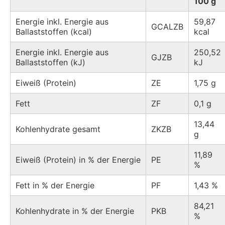
100 g
Energie inkl. Energie aus
59,87
GCALZB
Ballaststoffen (kcal)
kcal
Energie inkl. Energie aus
250,52
GJZB
Ballaststoffen (kJ)
kJ
Eiweiß (Protein)
ZE
1,75 g
Fett
ZF
0,1 g
13,44
Kohlenhydrate gesamt
ZKZB
g
11,89
Eiweiß (Protein) in % der Energie
PE
%
Fett in % der Energie
PF
1,43 %
84,21
Kohlenhydrate in % der Energie
PKB
%