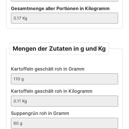
Gesamtmenge aller Portionen in Kilogramm
Mengen der Zutaten in g und Kg
Kartoffeln
Kartoffeln geschält roh in Gramm
geschält
roh
Kartoffeln geschält roh in Kilogramm
Suppengrün
Suppengrün roh in Gramm
roh