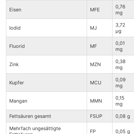
0,76
Eisen
MFE
mg
3,72
Iodid
MJ
µg
0,01
Fluorid
MF
mg
0,38
Zink
MZN
mg
0,09
Kupfer
MCU
mg
0,15
Mangan
MMN
mg
Fettsäuren gesamt
FSUP
0,08 g
Mehrfach ungesättigte
FP
0,05 g