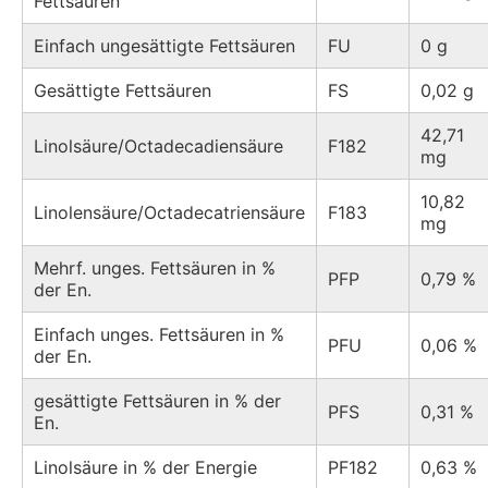
Fettsäuren
Einfach ungesättigte Fettsäuren
FU
0 g
Gesättigte Fettsäuren
FS
0,02 g
42,71
Linolsäure/Octadecadiensäure
F182
mg
10,82
Linolensäure/Octadecatriensäure
F183
mg
Mehrf. unges. Fettsäuren in %
PFP
0,79 %
der En.
Einfach unges. Fettsäuren in %
PFU
0,06 %
der En.
gesättigte Fettsäuren in % der
PFS
0,31 %
En.
Linolsäure in % der Energie
PF182
0,63 %